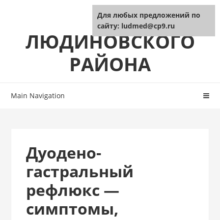
Skip
Skip
ЦРБ
Для любых предложений по
to
to
сайту: ludmed@cp9.ru
navigation
content
ЛЮДИНОВСКОГО
РАЙОНА
Main Navigation
Дуодено-
гастральный
рефлюкс —
симптомы,