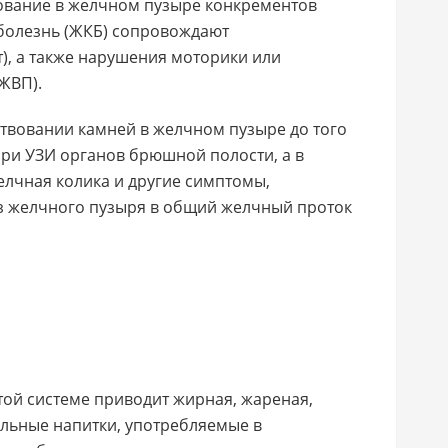
ование в желчном пузыре конкрементов
 болезнь (ЖКБ) сопровождают
), а также нарушения моторики или
ЖВП).
ствовании камней в желчном пузыре до того
ри УЗИ органов брюшной полости, а в
елчная колика и другие симптомы,
з желчного пузыря в общий желчный проток
той системе приводит жирная, жареная,
ольные напитки, употребляемые в