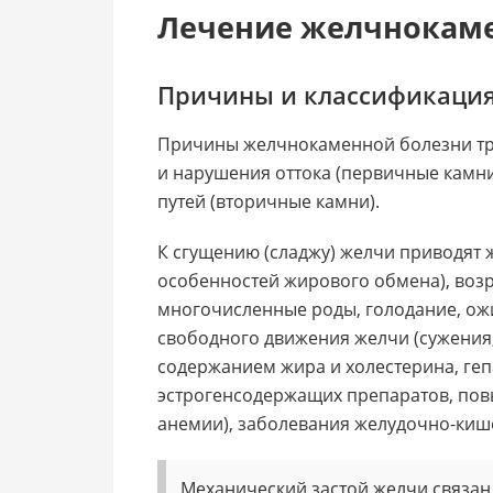
Лечение желчнокам
Причины и классификация
Причины желчнокаменной болезни три
и нарушения оттока (первичные камн
путей (вторичные камни).
К сгущению (сладжу) желчи приводят 
особенностей жирового обмена), возра
многочисленные роды, голодание, ож
свободного движения желчи (сужения
содержанием жира и холестерина, геп
эстрогенсодержащих препаратов, пов
анемии), заболевания желудочно-кише
Механический застой желчи связан