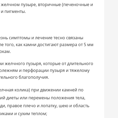
в желчном пузыре, вторичные (печеночные и
 и пигменты.
езнь симптомы и лечение тесно связаны
е того, как камни достигают размера от 5 мм
окам.
 желчного пузыря, которые от длительного
олежням и перфорации пузыря и тяжелому
тельного благополучия.
елчная колика) при движении камней по
ний диеты или перемены положения тела,
и, правое плечо и лопатку, шею и область
иками и сухим теплом;