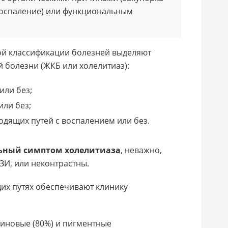
воспаление) или функциональным
й классификации болезней выделяют
болезни (ЖКБ или холелитиаз):
или без;
или без;
дящих путей с воспалением или без.
льный симптом холелитиаза
, неважно,
ЗИ, или неконтрастны.
их путях обеспечивают клинику
риновые (80%) и пигментные