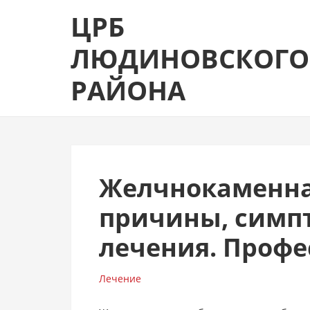
Skip
Skip
ЦРБ
to
to
navigation
content
ЛЮДИНОВСКОГО
РАЙОНА
Желчнокаменна
причины, симп
лечения. Профе
Лечение