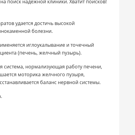
 на поиск надежной клиники. Хватит поисков!
ратов удается достичь высокой
чнокаменной болезни.
рименяется иглоукалывание и точечный
циента (печень, желчный пузырь).
ая система, нормализующая работу печени,
чшается моторика желчного пузыря,
осстанавливается баланс нервной системы.
.