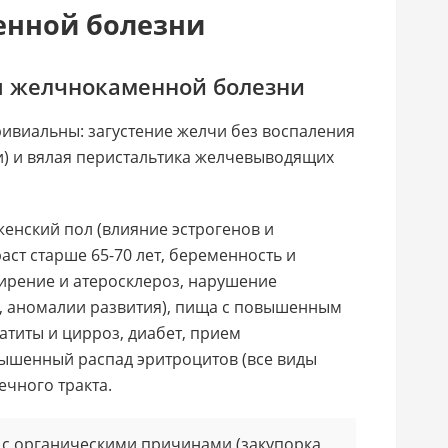
енной болезни
 желчнокаменной болезни
виальны: загустение желчи без воспаления
и) и вялая перистальтика желчевыводящих
женский пол (влияние эстрогенов и
ст старше 65-70 лет, беременность и
ирение и атеросклероз, нарушение
, аномалии развития), пища с повышенным
атиты и цирроз, диабет, прием
ышенный распад эритроцитов (все виды
чного тракта.
 с органическими причинами (закупорка