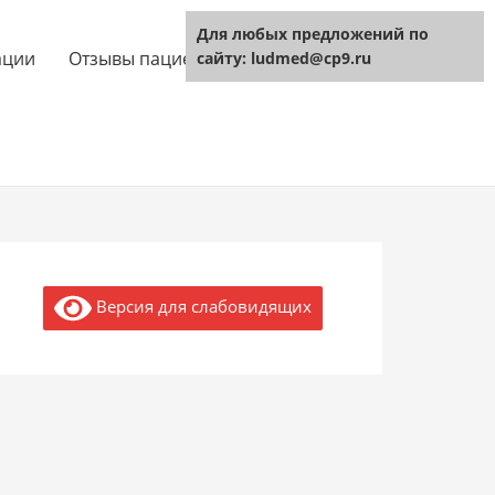
Для любых предложений по
ации
Отзывы пациентов
Технология
сайту: ludmed@cp9.ru
Версия для слабовидящих