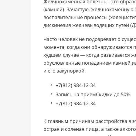
Желчнокаменная болезнь – это образ
(камней). Зачастую, желчнокаменную
воспалительные процессы (холецистит
дискинезия желчевыводящих путей (Д
Часто человек не подозревает о суще
момента, когда они обнаруживаются п
худшем случае — когда развивается ж
обусловленные попаданием камней и
и его закупоркой.
+7(812) 984-12-34
Запись на приемСкидки до 50%
+7(812) 984-12-34
К главным причинам расстройства в э
острая и соленая пища, а также алког