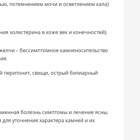
ью, потемнением мочи и осветлением кала)
ия холестерина в коже век и конечностей).
 желчи – бессимптомное камненосительство
ия.
й перитонит, свищи, острый билиарный
аменная болезнь симптомы и лечение ясны,
для уточнения характера камней и их