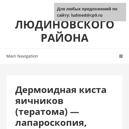
Skip
Skip
ЦРБ
Для любых предложений по
to
to
сайту: ludmed@cp9.ru
navigation
content
ЛЮДИНОВСКОГО
РАЙОНА
Main Navigation
Дермоидная киста
яичников
(тератома) —
лапароскопия,