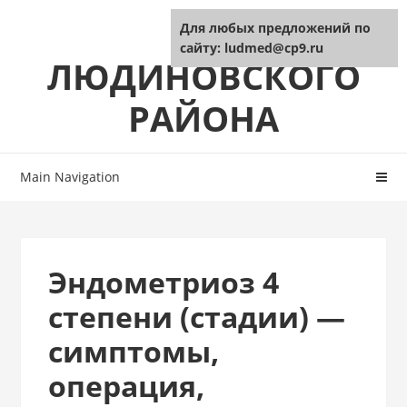
Skip
Skip
ЦРБ
Для любых предложений по
to
to
сайту: ludmed@cp9.ru
navigation
content
ЛЮДИНОВСКОГО
РАЙОНА
Main Navigation
Эндометриоз 4
степени (стадии) —
симптомы,
операция,