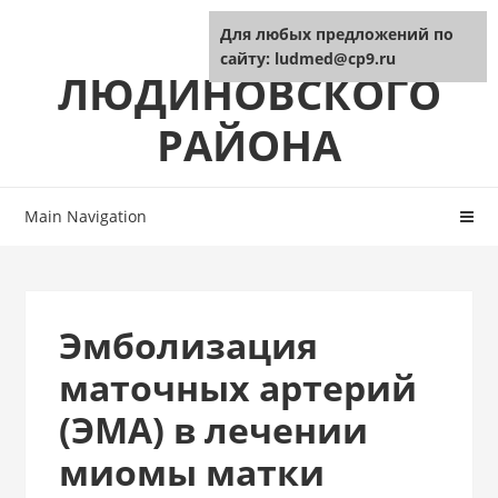
Skip
Skip
ЦРБ
Для любых предложений по
to
to
сайту: ludmed@cp9.ru
navigation
content
ЛЮДИНОВСКОГО
РАЙОНА
Main Navigation
Эмболизация
маточных артерий
(ЭМА) в лечении
миомы матки