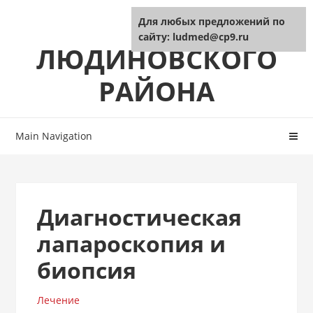
Skip
Skip
ЦРБ
Для любых предложений по
to
to
сайту: ludmed@cp9.ru
navigation
content
ЛЮДИНОВСКОГО
РАЙОНА
Main Navigation
Диагностическая
лапароскопия и
биопсия
Лечение