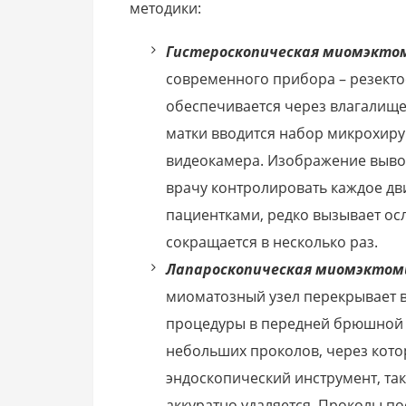
методики:
Гистероскопическая миомэкто
современного прибора – резектос
обеспечивается через влагалище,
матки вводится набор микрохиру
видеокамера. Изображение вывод
врачу контролировать каждое дв
пациентками, редко вызывает ос
сокращается в несколько раз.
Лапароскопическая миомэктом
миоматозный узел перекрывает в
процедуры в передней брюшной 
небольших проколов, через котор
эндоскопический инструмент, т
аккуратно удаляется. Проколы п