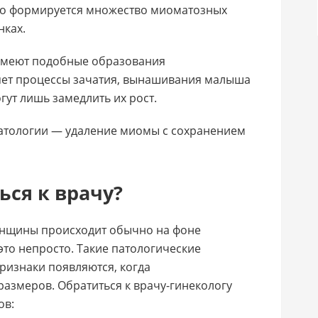
о формируется множество миоматозных
нках.
имеют подобные образования
яет процессы зачатия, вынашивания малыша
гут лишь замедлить их рост.
патологии — удаление миомы с сохранением
ься к врачу?
енщины происходит обычно на фоне
это непросто. Такие патологические
ризнаки появляются, когда
азмеров. Обратиться к врачу-гинекологу
ов: