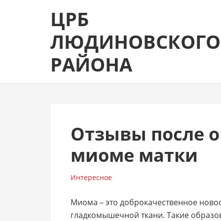
Skip
Skip
ЦРБ
to
to
navigation
content
ЛЮДИНОВСКОГО
РАЙОНА
Отзывы после 
миоме матки
Интересное
Миома – это доброкачественное ново
гладкомышечной ткани. Такие образо