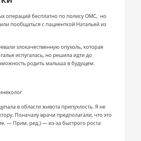
ых операций бесплатно по полису ОМС, но
шили пообщаться с пациенткой Натальей из
ревали злокачественную опухоль, которая
талья испугалась, но решила идти до
озможность родить малыша в будущем.
инеколог
щупала в области живота припухлость. Я не
октору. Поначалу врачи предполагали, что это
. ― Прим. ред.) ― из-за быстрого роста