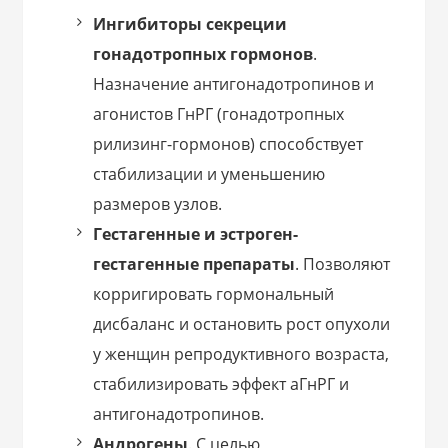
Ингибиторы секреции
гонадотропных гормонов
.
Назначение антигонадотропинов и
агонистов ГнРГ (гонадотропных
рилизинг-гормонов) способствует
стабилизации и уменьшению
размеров узлов.
Гестагенные и эстроген-
гестагенные препараты
. Позволяют
корригировать гормональный
дисбаланс и остановить рост опухоли
у женщин репродуктивного возраста,
стабилизировать эффект аГнРГ и
антигонадотропинов.
Андрогены
. С целью