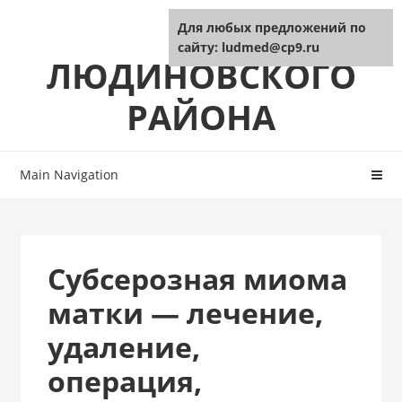
Skip
Skip
ЦРБ
Для любых предложений по
to
to
сайту: ludmed@cp9.ru
navigation
content
ЛЮДИНОВСКОГО
РАЙОНА
Main Navigation
Субсерозная миома
матки — лечение,
удаление,
операция,