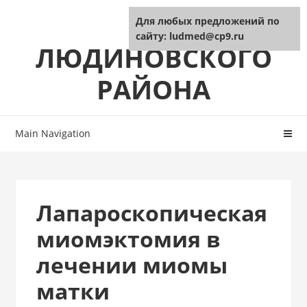
Skip
Skip
ЦРБ
Для любых предложений по
to
to
сайту: ludmed@cp9.ru
navigation
content
ЛЮДИНОВСКОГО
РАЙОНА
Main Navigation
Лапароскопическая
миомэктомия в
лечении миомы
матки