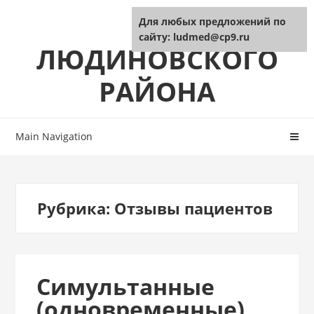
Skip
Skip
ЦРБ
Для любых предложений по
to
to
сайту: ludmed@cp9.ru
navigation
content
ЛЮДИНОВСКОГО
РАЙОНА
Main Navigation
Рубрика:
Отзывы пациентов
Симультанные
(одновременные)