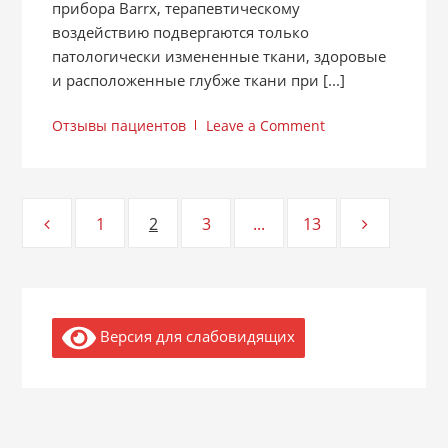
прибора Barrx, терапевтическому
воздействию подвергаются только
патологически измененные ткани, здоровые
и расположенные глубже ткани при [...]
Отзывы пациентов
Leave a Comment
Навигация
1
2
3
...
13
Page
Page
Page
Page
по
записям
Версия для слабовидящих