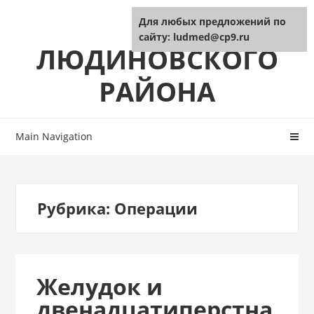
Skip
Skip
ЦРБ
Для любых предложений по
to
to
сайту: ludmed@cp9.ru
navigation
content
ЛЮДИНОВСКОГО
РАЙОНА
Main Navigation
Рубрика:
Операции
Желудок и
двенадцатиперстна