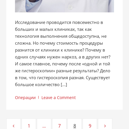
Исследование проводится повсеместно в
больших и малых клиниках, так как
технология выполнения общедоступна, не
сложна. Но почему стоимость процедуры
разнится от клиники к клинике? Почему в
одних случаях нужен наркоз, а в других нет?
И самое главное, почему после «одной и той
же гистероскопии» разные результаты? Дело
в том, что гистероскопия разная. Существует
большое количество [...]
Операции
Leave a Comment
Навигация
1
...
7
8
9
Page
Page
Page
Page