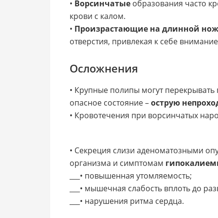
•
Ворсинчатые
образования часто кр
крови с калом.
•
Произрастающие на длинной нож
отверстия, привлекая к себе внимание
Осложнения
• Крупные полипы могут перекрывать 
опасное состояние –
острую непрох
• Кровотечения при ворсинчатых нар
• Секреция слизи аденоматозными оп
организма и симптомам
гипокалием
___• повышенная утомляемость;
___• мышечная слабость вплоть до ра
___• нарушения ритма сердца.