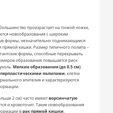
большинство произрастает на тонкой ножке,
аются новообразования с широким
ные формы, незначительно поднимающиеся
и прямой кишки. Размер типичного полипа –
 гигантские формы, способные перекрывать
азмеров образования повышается риск
ухоль.
Мелкие образования (до 0.5 см)
иперпластическими полипами
, клетки
ормального эпителия и характеризуются
формации.
ольше 2 см) часто имеют
ворсинчатую
ется и кровоточит. Такие новообразования
формации в
рак прямой кишки
.