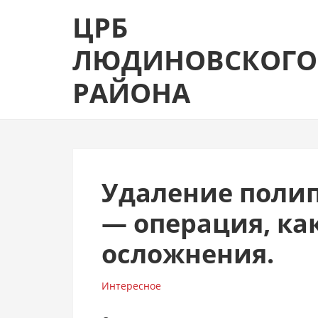
Skip
Skip
ЦРБ
to
to
navigation
content
ЛЮДИНОВСКОГО
РАЙОНА
Удаление полип
— операция, ка
осложнения.
Интересное