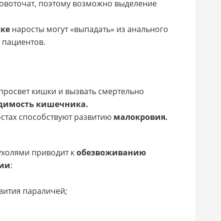
овоточат, поэтому возможно выделение
ке
наросты могут «выпадать» из анального
 пациентов.
просвет кишки и вызвать смертельно
одимость кишечника.
остах способствуют развитию
малокровия.
ухолями приводит к
обезвоживанию
ии
:
звития параличей;