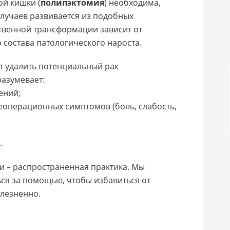
й кишки (
полипэктомия
) необходима,
случаев развивается из подобных
твенной трансформации зависит от
 состава патологического нароста.
т удалить потенциальный рак
азумевает:
ений;
еоперационных симптомов (боль, слабость,
.
и – распространенная практика. Мы
я за помощью, чтобы избавиться от
олезненно.