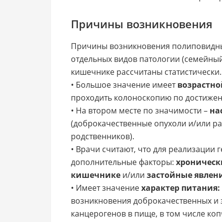
Причины возникновения
Причины возникновения полиповидны
отдельных видов патологии (семейный
кишечнике рассчитаны статистически.
• Большое значение имеет
возрастно
проходить колоноскопию по достижени
• На втором месте по значимости –
на
(доброкачественные опухоли и/или р
родственников).
• Врачи считают, что для реализации
дополнительные факторы:
хроническ
кишечнике
и/или
застойные явлени
• Имеет значение
характер питания:
возникновения доброкачественных и 
канцерогенов в пище, в том числе ко