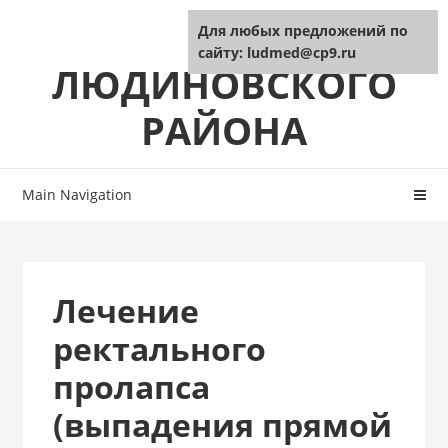
Skip
Skip
ЦРБ
Для любых предложений по
to
to
сайту: ludmed@cp9.ru
navigation
content
ЛЮДИНОВСКОГО
РАЙОНА
Main Navigation
Лечение
ректального
пролапса
(выпадения прямой